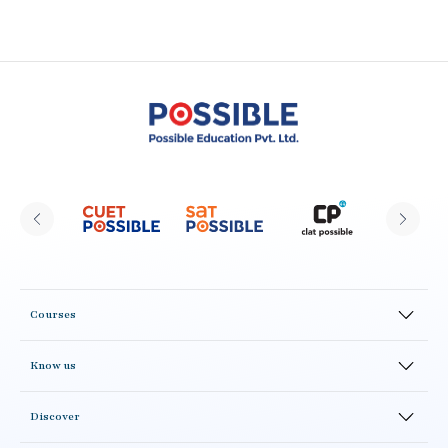
Courses
Online Courses
Know us
Offline Courses
CLAT Possible Alumni
Test Series
Discover
Result
Study Material