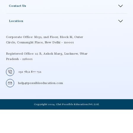
Blogs
Academics
Correspondence Courses
Contact Us
Testimonials
Academics Activity
Careers
News and Events
LMS
Location
Enroll
School Workshop
Contact details
Book a Demo
Locate a Center
Corporate Office: M132, 2nd Floor, Block M, Outer
Circle, Connaught Place, New Delhi – 110001
Term and Condition
Become a CLAT possible partner
Delivery Policy
Registered Office: 25 B, Ashok Marg, Lucknow, Uttar
Pradesh – 226001
Privacy Policy
+91 7851 877 752
help@possibleeducation.com
Copyright 2024, Clat Possible Education Pvt. Ltd.